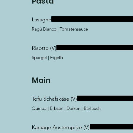
Pasta
Lasagne
Ragú Bianco | Tomatensauce
Risotto (V)
Spargel | Eigelb
Main
Tofu Schafskäse (V)
Quinoa | Erbsen | Daikon | Bärlauch
Karaage Austernpilze (V)