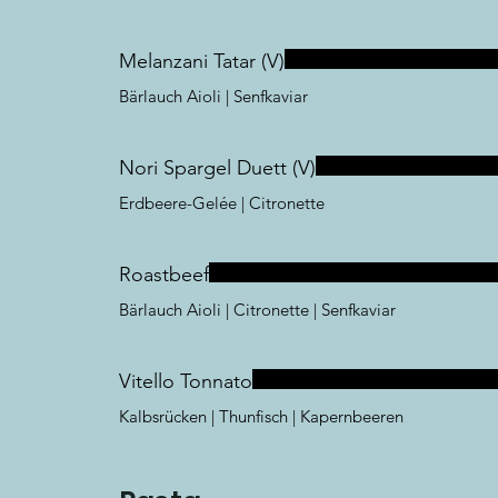
Melanzani Tatar (V)
Bärlauch Aioli | Senfkaviar
Nori Spargel Duett (V)
Erdbeere-Gelée | Citronette
Roastbeef
Bärlauch Aioli | Citronette | Senfkaviar
Vitello Tonnato
Kalbsrücken | Thunfisch | Kapernbeeren