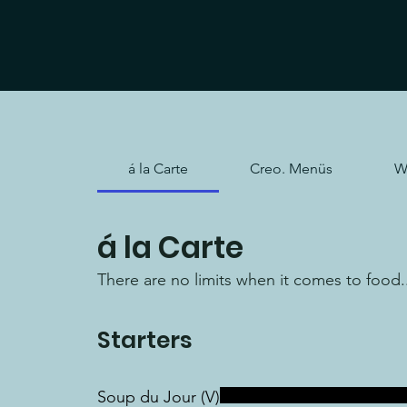
á la Carte
Creo. Menüs
W
á la Carte
There are no limits when it comes to food.
Starters
Soup du Jour (V)